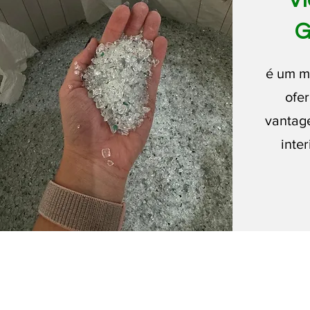
Vi
G
é um m
ofe
vantag
inter