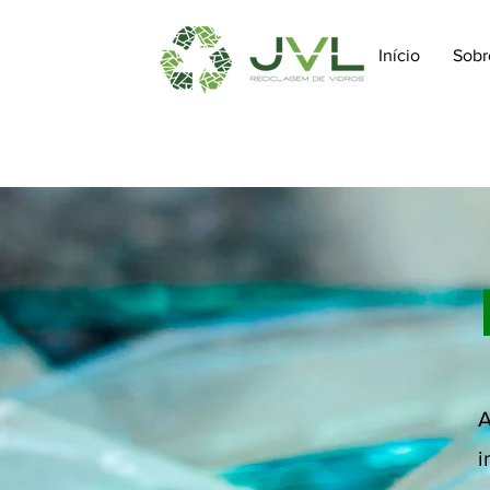
Início
Sobr
A
i