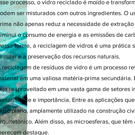
sse processo, o vidro reciclado é moído e transf
odem ser misturados com outros ingredientes. O us
rima não apenas reduz a necessidade de extração
iminui o consumo de energia e as emissões de car
essa forma, a reciclagem de vidros é uma prática
ircular e a preservação dos recursos naturais.
 reciclagem de resíduos de vidro é um processo re
aterial em uma valiosa matéria-prima secundária. 
eja reaproveitado em uma vasta gama de setores i
ersatilidade e importância. Entre as aplicações qu
idro plano, amplamente utilizado na construção civ
rquitetônico. Além disso, as microesferas, que tê
erecem destaque.