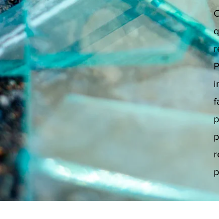
O
q
r
P
i
f
p
p
r
p