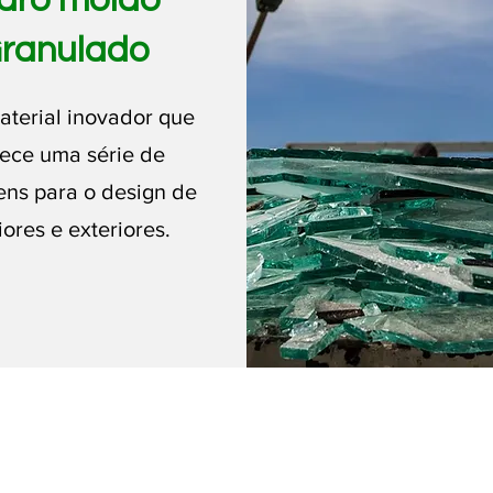
dro moído
ranulado
aterial inovador que
rece uma série de
ens para o design de
iores e exteriores.