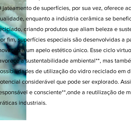
 jateamento de superfícies, por sua vez, oferece a
ualidade, enquanto a indústria cerâmica se benef
eciclado, criando produtos que aliam beleza e sust
or fim, superfícies especiais são desenvolvidas a pa
novação e um apelo estético único. Esse ciclo virt
avorece a sustentabilidade ambiental**, mas també
ossibilidades de utilização do vidro reciclado em 
otencial considerável que pode ser explorado. Assi
esponsável e consciente**,onde a reutilização de m
ráticas industriais.