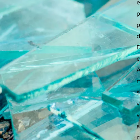
e
p
p
d
D
c
A
m
s
v
v
a
m