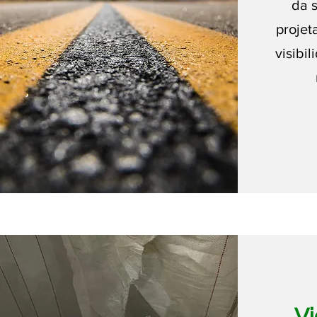
da s
projet
visibi