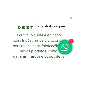
Destinação
chat-button-speech
Por fim, o cullet é enviado
para indústrias de vidro, onde
1
será utilizado na fabricação de
novos produtos, como
garrafas, frascos e outros itens
de vidro. Essa etapa fecha o
ciclo de reciclagem,
permitindo que o vidro
reapareça no mercado como
um novo produto,
contribuindo para a economia
circular e a redução Essas
etapas são fundamentais para
garantir que o processo de